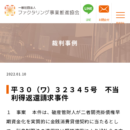
LINE
お問合せ
menu
裁判事例
2022.01.10
平３０（ワ）３２３４５号 不当
利得返還請求事件
１ 事案 本件は、破産管財人が二者間売掛債権早
期資金化を実質的に金銭消費貸借契約に当たるとし